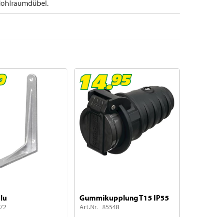
 Hohlraumdübel.
lu
Gummikupplung T15 IP55
072
Art.Nr. 85548