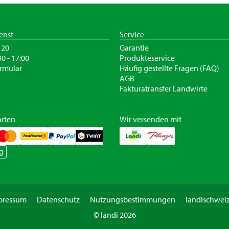
enst
Service
120
Garantie
30 - 17:00
Produkteservice
rmular
Häufig gestellte Fragen (FAQ)
AGB
Fakturatransfer Landwirte
rten
Wir versenden mit
g
pressum
Datenschutz
Nutzungsbestimmungen
landischweiz
© landi 2026