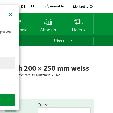
Anmelden
Kontakt
DE
FR
Merkzettel
(
0
)
×
datums
r
Standorte
Abholen
Liefern
gen wir
GROLA
Über uns
e Blech 200 × 250 mm weiss
hlblech. Farbe: Weiss. Nutzlast: 25 kg.
er
84889
Grösse
add