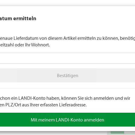
auft generell keinen Alkohol an Jugendliche unter 16 Jahren. Für
atum ermitteln
n gilt die Altersgrenze von 18 Jahren. Mit der Angabe Ihres Geburts
uns verbindlich Ihr Alter an.
LANDI Wette
enaue Lieferdatum von diesem Artikel ermitteln zu können, benöti
leitzahl oder Ihr Wohnort.
tter
LANDI Agro
A
Bestätigen
Werkstatt / Werkzeuge
Werkstatteinrichtung
Bestätigen
Konsol
Gepresstes Sta
e schon ein LANDI-Konto haben, können Sie sich anmelden und wir
Artikelnumm
 PLZ/Ort aus Ihrer erfassten Lieferadresse.
Mit meinem LANDI-Konto anmelden
remove