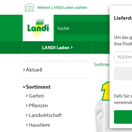
Meinen LANDI Laden wählen
LANDI verk
Lieferd
Spirituose
Suche
geben Sie 
Um das g
Ihre Post
LANDI Laden
LANDI We
Sortiment
Do it
Aktuell
Sortiment
Garten
Falls Si
verwenden
Pflanzen
Landwirtschaft
Haustiere