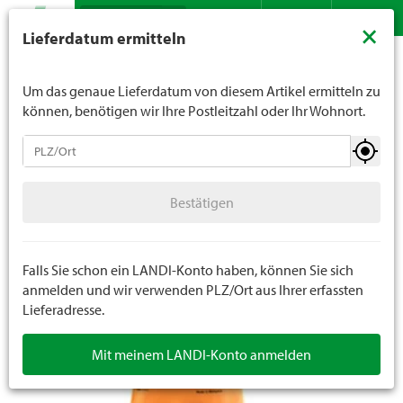
Suche
LANDI verkauft generell keinen Alkohol an Jugendliche
×
Lieferdatum ermitteln
unter 16 Jahren. Für Spirituosen gilt die Altersgrenze von
Sortiment
Bekleidung
Handschuhe
Arbeitshandschuhe
Kontakt
DE
FR
18 Jahren. Mit der Angabe Ihres Geburtsdatums geben
Sie uns verbindlich Ihr Alter an.
Um das genaue Lieferdatum von diesem Artikel ermitteln zu
können, benötigen wir Ihre Postleitzahl oder Ihr Wohnort.
Handschuhe
Bestätigen
Arbeitshandschuhe
Bestätigen
Winterhandschuhe
Einweghandschuhe
Falls Sie schon ein LANDI-Konto haben, können Sie sich
anmelden und wir verwenden PLZ/Ort aus Ihrer erfassten
Lieferadresse.
Mit meinem LANDI-Konto anmelden