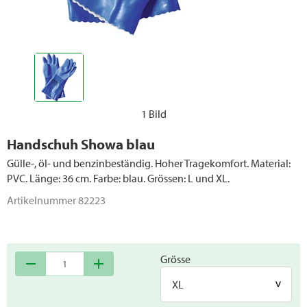
1 Bild
Handschuh Showa blau
Gülle-, öl- und benzinbeständig. Hoher Tragekomfort. Material:
PVC. Länge: 36 cm. Farbe: blau. Grössen: L und XL.
Artikelnummer
82223
Grösse
remove
add
XL