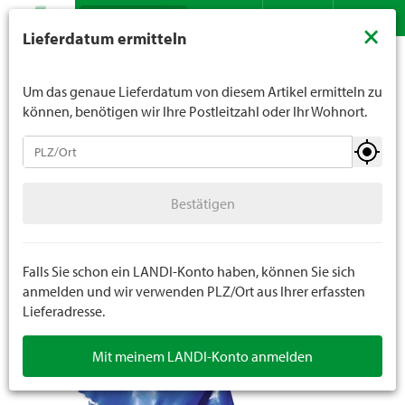
Suche
LANDI verkauft generell keinen Alkohol an Jugendliche
×
Lieferdatum ermitteln
unter 16 Jahren. Für Spirituosen gilt die Altersgrenze von
Sortiment
Bekleidung
Handschuhe
Arbeitshandschuhe
Kontakt
DE
FR
18 Jahren. Mit der Angabe Ihres Geburtsdatums geben
Sie uns verbindlich Ihr Alter an.
Um das genaue Lieferdatum von diesem Artikel ermitteln zu
können, benötigen wir Ihre Postleitzahl oder Ihr Wohnort.
Handschuhe
Bestätigen
Arbeitshandschuhe
Bestätigen
Winterhandschuhe
Einweghandschuhe
Falls Sie schon ein LANDI-Konto haben, können Sie sich
anmelden und wir verwenden PLZ/Ort aus Ihrer erfassten
Lieferadresse.
Mit meinem LANDI-Konto anmelden