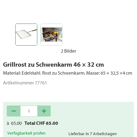
Ersatzteile Grills
2 Bilder
Grillrost zu Schwenkarm 46 × 32 cm
Material: Edelstahl. Rost zu Schwenkarm. Masse: 65 × 32,5 ×4 cm
Artikelnummer
77761
remove
add
à
65.00
Total CHF
65.00
Verfügbarkeit prüfen
Lieferbar in 7 Arbeitstagen