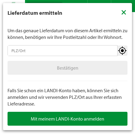
Suche
LANDI verkauft generell keinen Alkohol an Jugendliche
×
Lieferdatum ermitteln
unter 16 Jahren. Für Spirituosen gilt die Altersgrenze von
Sortiment
Freizeit
Grills
Grillzubehör
Kontakt
DE
FR
18 Jahren. Mit der Angabe Ihres Geburtsdatums geben
Sie uns verbindlich Ihr Alter an.
Um das genaue Lieferdatum von diesem Artikel ermitteln zu
können, benötigen wir Ihre Postleitzahl oder Ihr Wohnort.
Grills
Bestätigen
Holzkohlegrill
Bestätigen
Gas- / Elektrogrill
Cheminée
Falls Sie schon ein LANDI-Konto haben, können Sie sich
anmelden und wir verwenden PLZ/Ort aus Ihrer erfassten
Lieferadresse.
Grillzubehör
Mit meinem LANDI-Konto anmelden
Smoker