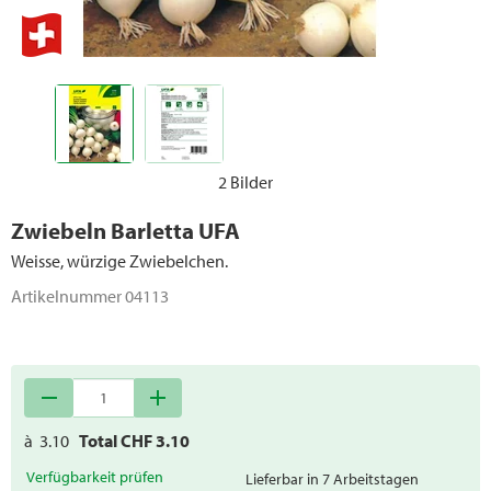
2 Bilder
Zwiebeln Barletta UFA
Weisse, würzige Zwiebelchen.
Artikelnummer
04113
remove
add
à
3.10
Total CHF
3.10
Verfügbarkeit prüfen
Lieferbar in 7 Arbeitstagen