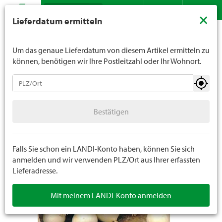
Suche
LANDI verkauft generell keinen Alkohol an Jugendliche
×
Lieferdatum ermitteln
unter 16 Jahren. Für Spirituosen gilt die Altersgrenze von
Sortiment
Garten
Sämereien
Kleinsämereien
Kontakt
DE
FR
18 Jahren. Mit der Angabe Ihres Geburtsdatums geben
Sie uns verbindlich Ihr Alter an.
Um das genaue Lieferdatum von diesem Artikel ermitteln zu
können, benötigen wir Ihre Postleitzahl oder Ihr Wohnort.
Sämereien
Bestätigen
Rasensamen
Bestätigen
Kleinsämereien
Steckzwiebeln
Falls Sie schon ein LANDI-Konto haben, können Sie sich
anmelden und wir verwenden PLZ/Ort aus Ihrer erfassten
Lieferadresse.
Blumenzwiebeln
Mit meinem LANDI-Konto anmelden
Spezialsämereien