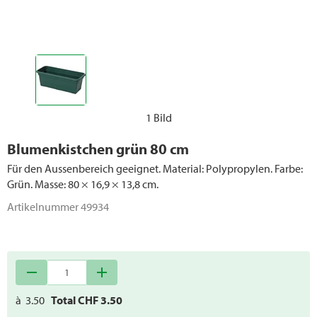
1 Bild
Blumenkistchen grün 80 cm
Für den Aussenbereich geeignet. Material: Polypropylen. Farbe:
Grün. Masse: 80 × 16,9 × 13,8 cm.
Artikelnummer
49934
remove
add
à
3.50
Total CHF
3.50