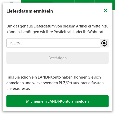
Suche
LANDI verkauft generell keinen Alkohol an Jugendliche
×
Lieferdatum ermitteln
unter 16 Jahren. Für Spirituosen gilt die Altersgrenze von
Sortiment
Garten
Töpfe
Pflanzengefässe Outdoor
Kontakt
DE
FR
18 Jahren. Mit der Angabe Ihres Geburtsdatums geben
Sie uns verbindlich Ihr Alter an.
Um das genaue Lieferdatum von diesem Artikel ermitteln zu
können, benötigen wir Ihre Postleitzahl oder Ihr Wohnort.
Töpfe
Bestätigen
Pflanzengefässe Indoor
Bestätigen
Pflanzengefässe Outdoor
Untersetzer
Falls Sie schon ein LANDI-Konto haben, können Sie sich
anmelden und wir verwenden PLZ/Ort aus Ihrer erfassten
Lieferadresse.
Pflanzenroller
Mit meinem LANDI-Konto anmelden