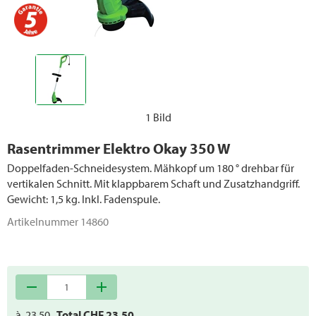
Heckenscheren
Schneeräumung
Forstgeräte
Kettensägen
1 Bild
Ersatzteile Motorgeräte
Rasentrimmer Elektro Okay 350 W
Doppelfaden-Schneidesystem. Mähkopf um 180 ° drehbar für
vertikalen Schnitt. Mit klappbarem Schaft und Zusatzhandgriff.
Gewicht: 1,5 kg. Inkl. Fadenspule.
Artikelnummer
14860
remove
add
à
23.50
Total CHF
23.50