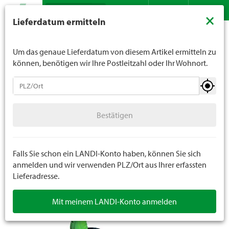
Suche
LANDI verkauft generell keinen Alkohol an Jugendliche
×
Lieferdatum ermitteln
unter 16 Jahren. Für Spirituosen gilt die Altersgrenze von
Sortiment
Garten
Motorgeräte
Trimmer / Freischneider
Kontakt
DE
FR
18 Jahren. Mit der Angabe Ihres Geburtsdatums geben
Sie uns verbindlich Ihr Alter an.
Um das genaue Lieferdatum von diesem Artikel ermitteln zu
können, benötigen wir Ihre Postleitzahl oder Ihr Wohnort.
Motorgeräte
Bestätigen
Rasenmäher
Bestätigen
Vertikutierer / Lüfter
Rasenmäher Roboter
Falls Sie schon ein LANDI-Konto haben, können Sie sich
anmelden und wir verwenden PLZ/Ort aus Ihrer erfassten
Lieferadresse.
Gartengeräte
Mit meinem LANDI-Konto anmelden
Trimmer / Freischneider