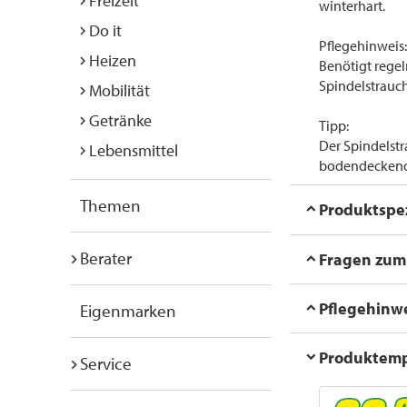
Freizeit
winterhart.
Do it
Pflegehinweis:
Heizen
Benötigt regel
Spindelstrauch
Mobilität
Getränke
Tipp:
Der Spindelstr
Lebensmittel
bodendeckend
Themen
Produktspez
Berater
Fragen zum 
Pflegehinw
Eigenmarken
Produktem
Service