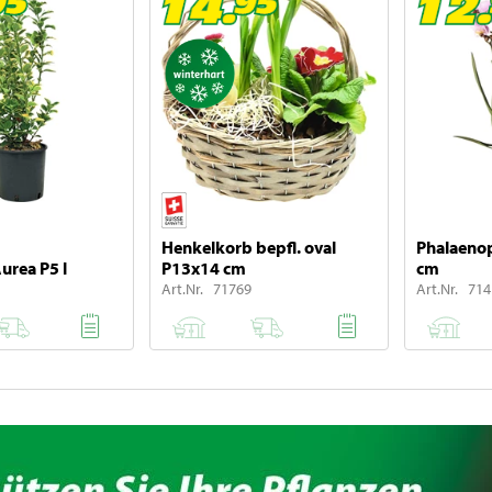
Henkelkorb bepfl. oval
Phalaenop
rea P5 l
P13x14 cm
cm
Art.Nr. 71769
Art.Nr. 71