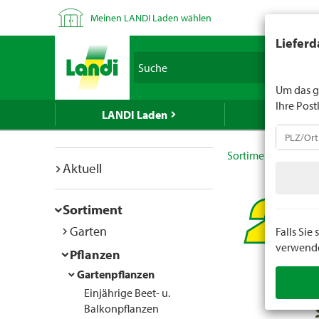
Meinen LANDI Laden wählen
LANDI verk
Lieferd
Spirituose
Suche
geben Sie 
Um das g
Ihre Post
LANDI Laden
LANDI We
Sortiment
Pflan
Aktuell
Sortiment
Garten
Falls Si
verwenden
Pflanzen
Gartenpflanzen
Einjährige Beet- u.
Balkonpflanzen