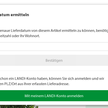
auft generell keinen Alkohol an Jugendliche unter 16 Jahren. Für
atum ermitteln
n gilt die Altersgrenze von 18 Jahren. Mit der Angabe Ihres Geburts
uns verbindlich Ihr Alter an.
LANDI Wette
enaue Lieferdatum von diesem Artikel ermitteln zu können, benöti
leitzahl oder Ihr Wohnort.
tter
LANDI Agro
A
Bestätigen
zen
Gartenpflanzen
Baumschule
Bestätigen
Euonym
Auch Japanisc
verwendet wer
e schon ein LANDI-Konto haben, können Sie sich anmelden und wir
1,5 m hoch.
 PLZ/Ort aus Ihrer erfassten Lieferadresse.
Artikelnumm
Mit meinem LANDI-Konto anmelden