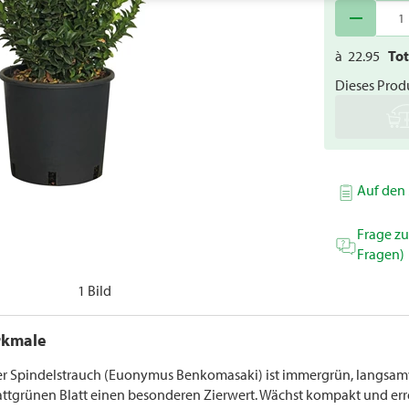
remove
à
22.95
To
Dieses Produ
Auf den 
Frage z
Fragen)
1 Bild
rkmale
er Spindelstrauch (Euonymus Benkomasaki) ist immergrün, langsamw
ttgrünen Blatt einen besonderen Zierwert. Wächst kompakt und erre