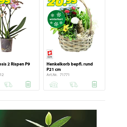
sis 2 Rispen P9
Henkelkorb bepfl. rund
P21 cm
412
Art.Nr. 71771