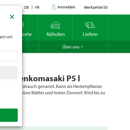
Anmelden
Kontakt
DE
FR
Merkzettel
(
0
)
×
datums
r
Standorte
Abholen
Liefern
gen wir
GROLA
Über uns
us Benkomasaki P5 l
her Spindelstrauch genannt. Kann als Heckenpflanze
den. Sattgrüne Blätter und hoher Zierwert. Wird bis zu
er
71454