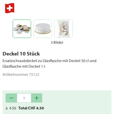
3 Bilder
Deckel 10 Stück
Ersatzschraubdeckel zu Glasflasche mit Deckel 50 cl und
Glasflasche mit Deckel 1 l.
Artikelnummer
75123
remove
add
à
4.50
Total CHF
4.50