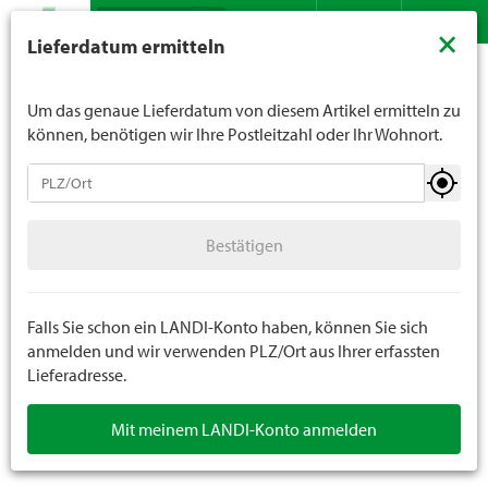
Suche
LANDI verkauft generell keinen Alkohol an Jugendliche
×
Lieferdatum ermitteln
unter 16 Jahren. Für Spirituosen gilt die Altersgrenze von
Sortiment
Haushalt
Konservierung
Einmachen
Kontakt
DE
FR
18 Jahren. Mit der Angabe Ihres Geburtsdatums geben
Sie uns verbindlich Ihr Alter an.
Um das genaue Lieferdatum von diesem Artikel ermitteln zu
können, benötigen wir Ihre Postleitzahl oder Ihr Wohnort.
Konservierung
Bestätigen
Vakuumieren
Bestätigen
Einmachen
Falls Sie schon ein LANDI-Konto haben, können Sie sich
anmelden und wir verwenden PLZ/Ort aus Ihrer erfassten
Lieferadresse.
Mit meinem LANDI-Konto anmelden