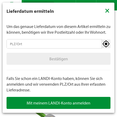
Suche
LANDI verkauft generell keinen Alkohol an Jugendliche
×
Lieferdatum ermitteln
unter 16 Jahren. Für Spirituosen gilt die Altersgrenze von
Sortiment
Garten
Motorgeräte
Ersatzteile Motorgeräte
Kontakt
DE
FR
18 Jahren. Mit der Angabe Ihres Geburtsdatums geben
Sie uns verbindlich Ihr Alter an.
Um das genaue Lieferdatum von diesem Artikel ermitteln zu
können, benötigen wir Ihre Postleitzahl oder Ihr Wohnort.
Motorgeräte
Bestätigen
Rasenmäher
Bestätigen
Vertikutierer / Lüfter
Rasenmäher Roboter
Falls Sie schon ein LANDI-Konto haben, können Sie sich
anmelden und wir verwenden PLZ/Ort aus Ihrer erfassten
Lieferadresse.
Gartengeräte
Mit meinem LANDI-Konto anmelden
Trimmer / Freischneider