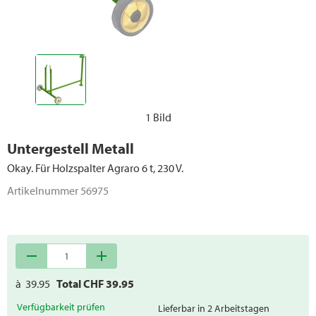
Heckenscheren
Schneeräumung
Forstgeräte
Kettensägen
1 Bild
Ersatzteile Motorgeräte
Untergestell Metall
Okay. Für Holzspalter Agraro 6 t, 230 V.
Artikelnummer
56975
remove
add
à
39.95
Total CHF
39.95
Verfügbarkeit prüfen
Lieferbar in 2 Arbeitstagen