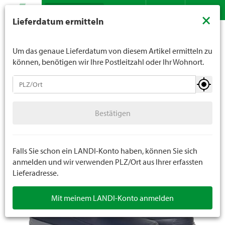
Suche
LANDI verkauft generell keinen Alkohol an Jugendliche
×
Lieferdatum ermitteln
unter 16 Jahren. Für Spirituosen gilt die Altersgrenze von
Sortiment
Bekleidung
Stiefel
Gartenstiefel / Stiefeletten
Kontakt
DE
FR
18 Jahren. Mit der Angabe Ihres Geburtsdatums geben
Sie uns verbindlich Ihr Alter an.
Um das genaue Lieferdatum von diesem Artikel ermitteln zu
können, benötigen wir Ihre Postleitzahl oder Ihr Wohnort.
Stiefel
Bestätigen
Winterstiefel / Boots
Bestätigen
Gartenstiefel / Stiefeletten
Sicherheitsstiefel
Falls Sie schon ein LANDI-Konto haben, können Sie sich
anmelden und wir verwenden PLZ/Ort aus Ihrer erfassten
Lieferadresse.
Mit meinem LANDI-Konto anmelden