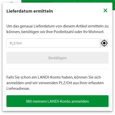
Suche
LANDI verkauft generell keinen Alkohol an Jugendliche
×
Lieferdatum ermitteln
unter 16 Jahren. Für Spirituosen gilt die Altersgrenze von
Sortiment
Do it
Werkstatt / Werkzeuge
Handwerkzeuge
Kontakt
DE
FR
18 Jahren. Mit der Angabe Ihres Geburtsdatums geben
Sie uns verbindlich Ihr Alter an.
Um das genaue Lieferdatum von diesem Artikel ermitteln zu
können, benötigen wir Ihre Postleitzahl oder Ihr Wohnort.
Werkstatt / Werkzeuge
Bestätigen
Handwerkzeuge
Bestätigen
Werkstatteinrichtung
Ketten und Seile
Falls Sie schon ein LANDI-Konto haben, können Sie sich
anmelden und wir verwenden PLZ/Ort aus Ihrer erfassten
Lieferadresse.
Werkstattsicherheit
Mit meinem LANDI-Konto anmelden
Arbeitsschutz