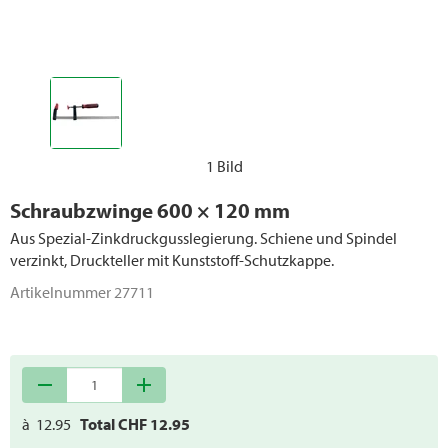
Transportgeräte
Lagergestelle
Ersatzteile Werkstatt / Werkzeuge
1 Bild
Schraubzwinge 600 × 120 mm
Aus Spezial-Zinkdruckgusslegierung. Schiene und Spindel
verzinkt, Druckteller mit Kunststoff-Schutzkappe.
Artikelnummer
27711
remove
add
à
12.95
Total CHF
12.95