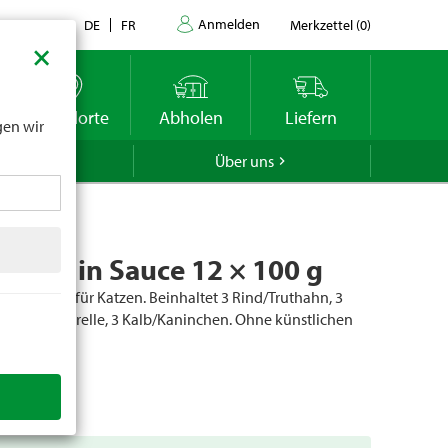
Anmelden
Kontakt
DE
FR
Merkzettel
(
0
)
×
datums
r
Standorte
Abholen
Liefern
gen wir
GROLA
Über uns
utter in Sauce 12 × 100 g
nfuttermittel für Katzen. Beinhaltet 3 Rind/Truthahn, 3
, 3 Lachs/Forelle, 3 Kalb/Kaninchen. Ohne künstlichen
mastoffen.
er
99711