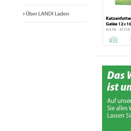
Über LANDI Laden
Katzenfutte
Gelée 12×1
Art.Nr. 61218