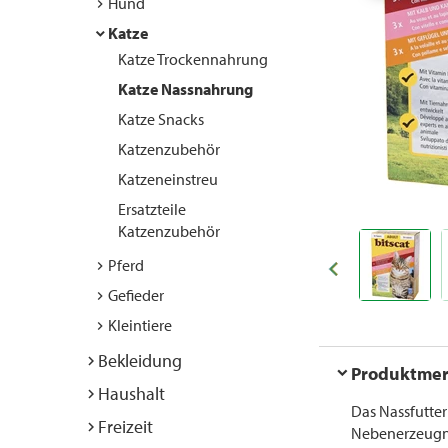
Hund
Katze
Katze Trockennahrung
Katze Nassnahrung
Katze Snacks
Katzenzubehör
Katzeneinstreu
Ersatzteile
Katzenzubehör
Pferd
Gefieder
Kleintiere
Bekleidung
Produktme
Haushalt
Das Nassfutter
Freizeit
Nebenerzeugnis