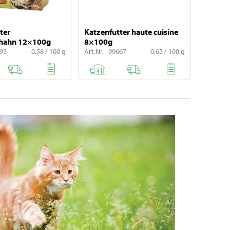
ter
Katzenfutter haute cuisine
thahn 12×100g
8×100g
295
0.58 / 100 g
Art.Nr. 99667
0.65 / 100 g