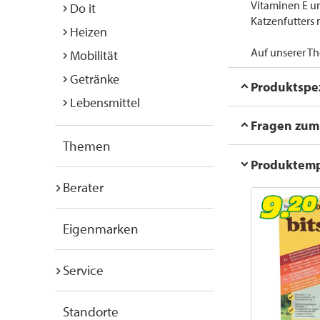
Vitaminen E un
Do it
Katzenfutters 
Heizen
Auf unserer Th
Mobilität
Getränke
Produktspez
Lebensmittel
Fragen zum 
Themen
Produktem
Berater
Eigenmarken
Service
Standorte