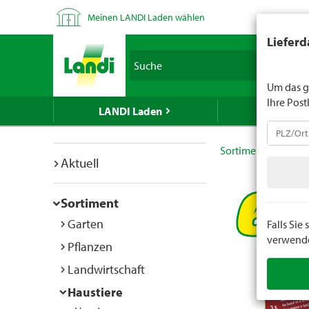
Meinen LANDI Laden wählen
LANDI verk
Lieferd
Spirituose
Suche
geben Sie 
Um das g
Ihre Post
LANDI Laden
LANDI We
Sortiment
Hausti
Aktuell
Sortiment
Garten
Falls Si
verwenden
Pflanzen
Landwirtschaft
Haustiere