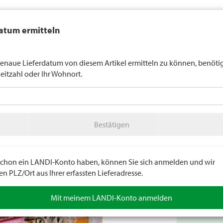
auft generell keinen Alkohol an Jugendliche unter 16 Jahren. Für
atum ermitteln
n gilt die Altersgrenze von 18 Jahren. Mit der Angabe Ihres Geburts
uns verbindlich Ihr Alter an.
LANDI Wette
enaue Lieferdatum von diesem Artikel ermitteln zu können, benöti
leitzahl oder Ihr Wohnort.
tter
LANDI Agro
A
Bestätigen
ere
Katze
Katze Nassnahrung
Bestätigen
Katzenf
bitscat. Allei
Geflügel/Wild
e schon ein LANDI-Konto haben, können Sie sich anmelden und wir
Farb- und Aro
 PLZ/Ort aus Ihrer erfassten Lieferadresse.
Artikelnumm
Mit meinem LANDI-Konto anmelden