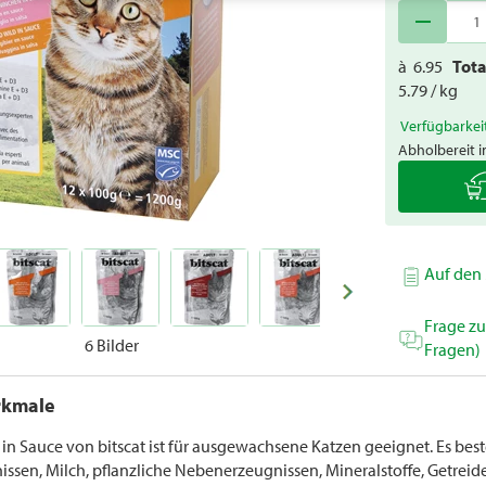
remove
à
6.95
Tot
5.79 / kg
Verfügbarkei
Abholbereit i
Auf den 
Frage z
6 Bilder
Fragen)
rkmale
 in Sauce von bitscat ist für ausgewachsene Katzen geeignet. Es best
sen, Milch, pflanzliche Nebenerzeugnissen, Mineralstoffe, Getreide,