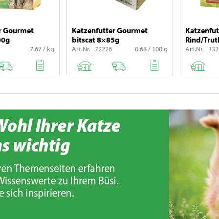
r Gourmet
Katzenfutter Gourmet
Katzenfut
00g
bitscat 8×85g
Rind/Tru
7.67 / kg
Art.Nr. 72226
0.68 / 100 g
Art.Nr. 33