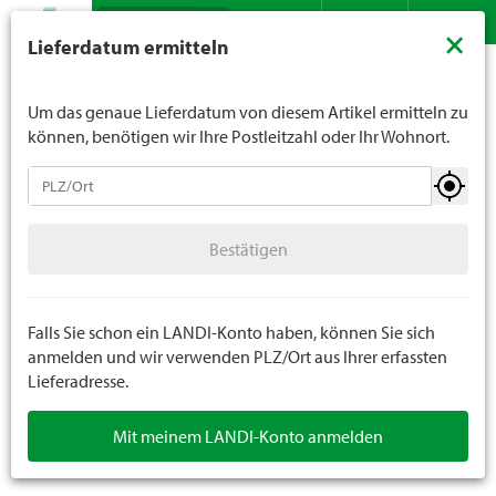
Suche
LANDI verkauft generell keinen Alkohol an Jugendliche
×
Lieferdatum ermitteln
unter 16 Jahren. Für Spirituosen gilt die Altersgrenze von
Sortiment
Freizeit
Spielwaren
Kinderspielzeug Indoor
Kontakt
DE
FR
18 Jahren. Mit der Angabe Ihres Geburtsdatums geben
Sie uns verbindlich Ihr Alter an.
Um das genaue Lieferdatum von diesem Artikel ermitteln zu
können, benötigen wir Ihre Postleitzahl oder Ihr Wohnort.
Spielwaren
Bestätigen
Kinderspielzeug Indoor
Bestätigen
Kinderspielzeug Outdoor
Gesellschaftsspiele
Falls Sie schon ein LANDI-Konto haben, können Sie sich
anmelden und wir verwenden PLZ/Ort aus Ihrer erfassten
Lieferadresse.
Mit meinem LANDI-Konto anmelden