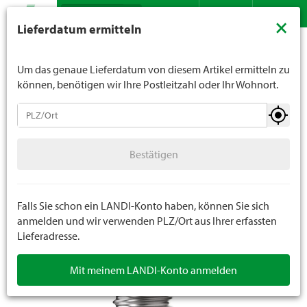
Suche
LANDI verkauft generell keinen Alkohol an Jugendliche
×
Lieferdatum ermitteln
unter 16 Jahren. Für Spirituosen gilt die Altersgrenze von
Sortiment
Do it
Beleuchtung
Lampen
Kontakt
DE
FR
18 Jahren. Mit der Angabe Ihres Geburtsdatums geben
Sie uns verbindlich Ihr Alter an.
Um das genaue Lieferdatum von diesem Artikel ermitteln zu
können, benötigen wir Ihre Postleitzahl oder Ihr Wohnort.
Beleuchtung
Bestätigen
Leuchten
Smart Home
Bestätigen
Lampen
Taschenlampen
Falls Sie schon ein LANDI-Konto haben, können Sie sich
anmelden und wir verwenden PLZ/Ort aus Ihrer erfassten
Lieferadresse.
Solarlampen
Mit meinem LANDI-Konto anmelden