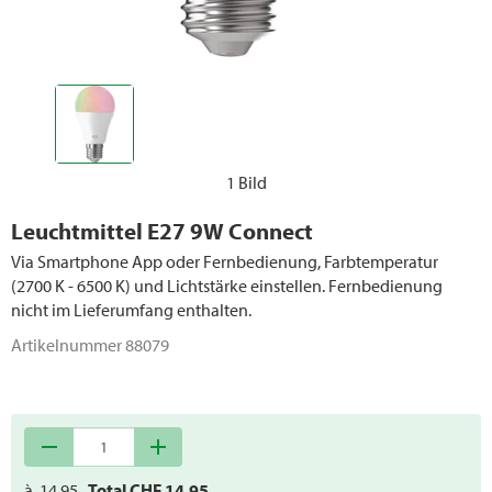
1 Bild
Leuchtmittel E27 9W Connect
Via Smartphone App oder Fernbedienung, Farbtemperatur
(2700 K - 6500 K) und Lichtstärke einstellen. Fernbedienung
nicht im Lieferumfang enthalten.
Artikelnummer
88079
remove
add
à
14.95
Total CHF
14.95