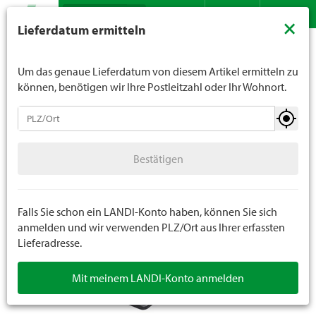
Suche
LANDI verkauft generell keinen Alkohol an Jugendliche
×
Lieferdatum ermitteln
unter 16 Jahren. Für Spirituosen gilt die Altersgrenze von
Sortiment
Haushalt
Büro
Papeteriewaren
Kontakt
DE
FR
18 Jahren. Mit der Angabe Ihres Geburtsdatums geben
Sie uns verbindlich Ihr Alter an.
Um das genaue Lieferdatum von diesem Artikel ermitteln zu
können, benötigen wir Ihre Postleitzahl oder Ihr Wohnort.
Büro
Bestätigen
Papeteriewaren
Bestätigen
Bürogeräte
Falls Sie schon ein LANDI-Konto haben, können Sie sich
anmelden und wir verwenden PLZ/Ort aus Ihrer erfassten
Lieferadresse.
Mit meinem LANDI-Konto anmelden