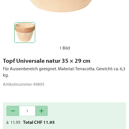
1 Bild
Topf Universale natur 35 × 29 cm
Für Aussenbereich geeignet. Material: Terracotta. Gewicht: ca. 6,3
kg.
Artikelnummer
49895
remove
add
à
11.95
Total CHF
11.95