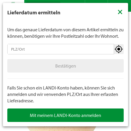
Suche
LANDI verkauft generell keinen Alkohol an Jugendliche
×
Lieferdatum ermitteln
unter 16 Jahren. Für Spirituosen gilt die Altersgrenze von
Sortiment
Garten
Töpfe
Pflanzengefässe Outdoor
Kontakt
DE
FR
18 Jahren. Mit der Angabe Ihres Geburtsdatums geben
Sie uns verbindlich Ihr Alter an.
Um das genaue Lieferdatum von diesem Artikel ermitteln zu
können, benötigen wir Ihre Postleitzahl oder Ihr Wohnort.
Töpfe
Bestätigen
Pflanzengefässe Indoor
Bestätigen
Pflanzengefässe Outdoor
Untersetzer
Falls Sie schon ein LANDI-Konto haben, können Sie sich
anmelden und wir verwenden PLZ/Ort aus Ihrer erfassten
Lieferadresse.
Pflanzenroller
Mit meinem LANDI-Konto anmelden