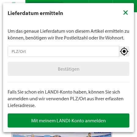
Suche
LANDI verkauft generell keinen Alkohol an Jugendliche
×
Lieferdatum ermitteln
unter 16 Jahren. Für Spirituosen gilt die Altersgrenze von
Sortiment
Freizeit
Pools
Poolzubehör
Kontakt
DE
FR
18 Jahren. Mit der Angabe Ihres Geburtsdatums geben
Sie uns verbindlich Ihr Alter an.
Um das genaue Lieferdatum von diesem Artikel ermitteln zu
können, benötigen wir Ihre Postleitzahl oder Ihr Wohnort.
Pools
Bestätigen
Poolbecken
Bestätigen
Poolzubehör
Poolchemie
Falls Sie schon ein LANDI-Konto haben, können Sie sich
anmelden und wir verwenden PLZ/Ort aus Ihrer erfassten
Lieferadresse.
Spa
Mit meinem LANDI-Konto anmelden
Wassersport