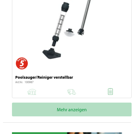
Poolsauger/Reiniger verstellbar
Art.Nr. 100987
Mehr anzeigen