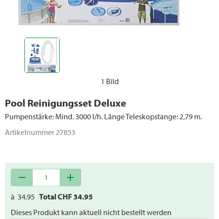
1 Bild
Pool Reinigungsset Deluxe
Pumpenstärke: Mind. 3000 l/h. Länge Teleskopstange: 2,79 m.
Artikelnummer
27853
remove
add
à
34.95
Total CHF
34.95
Dieses Produkt kann aktuell nicht bestellt werden