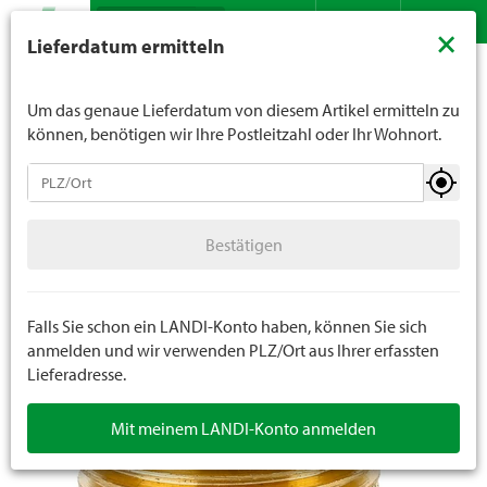
Suche
LANDI verkauft generell keinen Alkohol an Jugendliche
×
Lieferdatum ermitteln
unter 16 Jahren. Für Spirituosen gilt die Altersgrenze von
Sortiment
Garten
Bewässerung
Kontakt
DE
FR
18 Jahren. Mit der Angabe Ihres Geburtsdatums geben
Schlauchendstücke / Fittinge
Sie uns verbindlich Ihr Alter an.
Um das genaue Lieferdatum von diesem Artikel ermitteln zu
können, benötigen wir Ihre Postleitzahl oder Ihr Wohnort.
Bewässerung
Bestätigen
Schlauchendstücke / Fittinge
Bestätigen
Bewässerungsgeräte
Schlauchbriden
Falls Sie schon ein LANDI-Konto haben, können Sie sich
anmelden und wir verwenden PLZ/Ort aus Ihrer erfassten
Lieferadresse.
Wasserschläuche
Mit meinem LANDI-Konto anmelden
Schlauchaufbewahrung