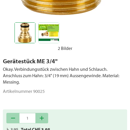
Giesskannen / Behälter
Wasserpumpen
Ersatzteile Bewässerung
2 Bilder
Gerätestück ME 3/4''
Okay. Verbindungsstück zwischen Hahn und Schlauch.
Anschluss zum Hahn: 3/4" (19 mm) Aussengewinde. Material:
Messing.
Artikelnummer
90025
remove
add
à
3.95
Total CHF
3.95