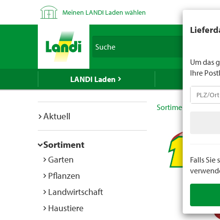
Meinen LANDI Laden wählen
LANDI verk
Lieferd
Spirituose
Suche
geben Sie 
Um das g
Ihre Post
LANDI Laden
LANDI We
Sortiment
Do it
Aktuell
Sortiment
Garten
Falls Si
verwenden
Pflanzen
Landwirtschaft
Haustiere