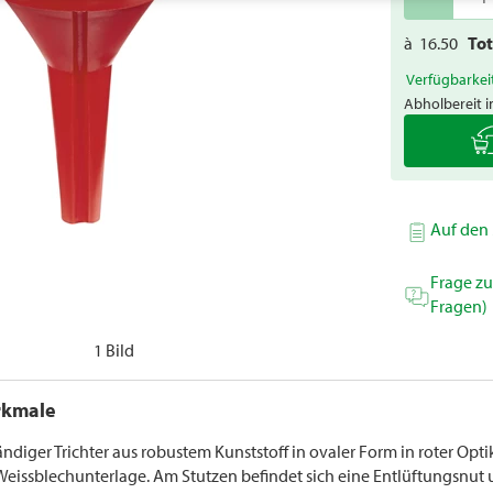
à
16.50
To
Verfügbarkei
Abholbereit i
Auf den 
Frage z
Fragen)
1 Bild
rkmale
ändiger Trichter aus robustem Kunststoff in ovaler Form in roter Optik
Weissblechunterlage. Am Stutzen befindet sich eine Entlüftungsnut 