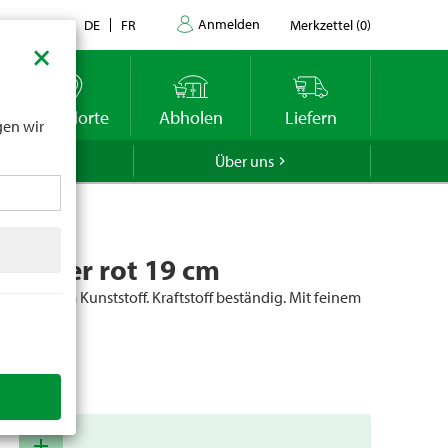
Anmelden
Kontakt
DE
FR
Merkzettel
(
0
)
×
datums
r
Standorte
Abholen
Liefern
gen wir
GROLA
Über uns
richter rot 19 cm
s robustem Kunststoff. Kraftstoff beständig. Mit feinem
arbe: Rot.
er
58746
add