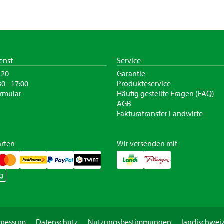
enst
Service
120
Garantie
30 - 17:00
Produkteservice
rmular
Häufig gestellte Fragen (FAQ)
AGB
Fakturatransfer Landwirte
rten
Wir versenden mit
g
pressum
Datenschutz
Nutzungsbestimmungen
landischweiz