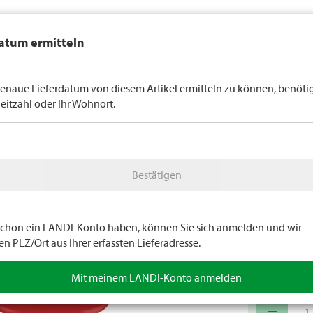
auft generell keinen Alkohol an Jugendliche unter 16 Jahren. Für
atum ermitteln
n gilt die Altersgrenze von 18 Jahren. Mit der Angabe Ihres Geburts
uns verbindlich Ihr Alter an.
LANDI Wette
enaue Lieferdatum von diesem Artikel ermitteln zu können, benöti
leitzahl oder Ihr Wohnort.
tter
LANDI Agro
A
Bestätigen
Schmieren / Oelen
Schmieren / Oelen Zubehör
Bestätigen
Benzint
Ovale Form au
Messingsieb. F
e schon ein LANDI-Konto haben, können Sie sich anmelden und wir
 PLZ/Ort aus Ihrer erfassten Lieferadresse.
Artikelnumm
Mit meinem LANDI-Konto anmelden
remove