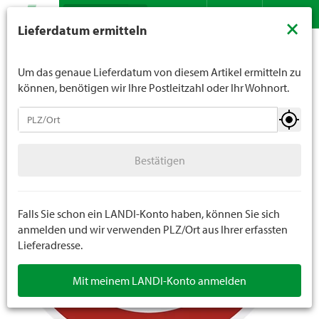
Suche
LANDI verkauft generell keinen Alkohol an Jugendliche
×
Lieferdatum ermitteln
unter 16 Jahren. Für Spirituosen gilt die Altersgrenze von
Sortiment
Do it
Fahrzeugzubehör
Traktor Zubehör
Kontakt
DE
FR
18 Jahren. Mit der Angabe Ihres Geburtsdatums geben
Sie uns verbindlich Ihr Alter an.
Um das genaue Lieferdatum von diesem Artikel ermitteln zu
können, benötigen wir Ihre Postleitzahl oder Ihr Wohnort.
Fahrzeugzubehör
Bestätigen
Traktor Zubehör
Bestätigen
Auto Zubehör
Scooter Zubehör
Falls Sie schon ein LANDI-Konto haben, können Sie sich
anmelden und wir verwenden PLZ/Ort aus Ihrer erfassten
Lieferadresse.
Fahrrad Zubehör
Mit meinem LANDI-Konto anmelden
Ersatzteile Fahrzeugzubehör