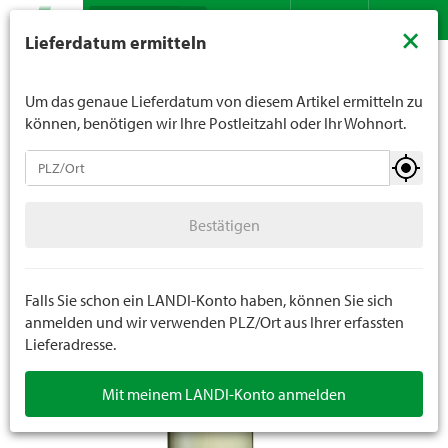
Suche
LANDI verkauft generell keinen Alkohol an Jugendliche
×
Lieferdatum ermitteln
unter 16 Jahren. Für Spirituosen gilt die Altersgrenze von
Sortiment
Getränke
Weine
Kontakt
DE
FR
18 Jahren. Mit der Angabe Ihres Geburtsdatums geben
Sie uns verbindlich Ihr Alter an.
Um das genaue Lieferdatum von diesem Artikel ermitteln zu
können, benötigen wir Ihre Postleitzahl oder Ihr Wohnort.
Getränke
Bestätigen
Alkoholfreie Getränke inkl. Obstsäfte mit Alkohol
Bestätigen
Biere
Weine
Falls Sie schon ein LANDI-Konto haben, können Sie sich
anmelden und wir verwenden PLZ/Ort aus Ihrer erfassten
Lieferadresse.
Spirituosen
Mit meinem LANDI-Konto anmelden