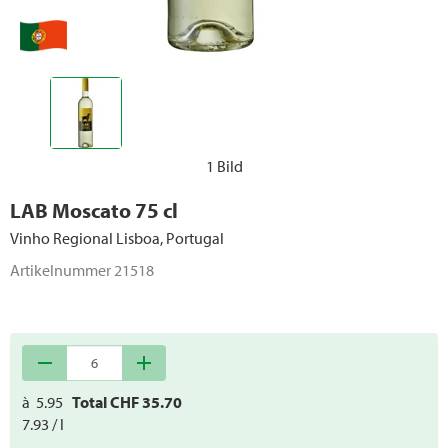
1 Bild
LAB Moscato 75 cl
Vinho Regional Lisboa, Portugal
Artikelnummer
21518
remove
add
à
5.95
Total CHF
35.70
7.93 / l