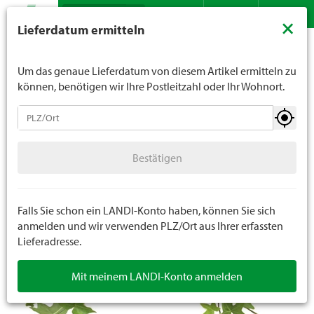
Suche
LANDI verkauft generell keinen Alkohol an Jugendliche
×
Lieferdatum ermitteln
unter 16 Jahren. Für Spirituosen gilt die Altersgrenze von
Sortiment
Pflanzen
Zimmerpflanzen
Zimmerpflanzen
Kontakt
DE
FR
18 Jahren. Mit der Angabe Ihres Geburtsdatums geben
Sie uns verbindlich Ihr Alter an.
Um das genaue Lieferdatum von diesem Artikel ermitteln zu
können, benötigen wir Ihre Postleitzahl oder Ihr Wohnort.
Zimmerpflanzen
Bestätigen
Zimmerpflanzen
Bestätigen
Orchideen
Sukkulenten
Falls Sie schon ein LANDI-Konto haben, können Sie sich
anmelden und wir verwenden PLZ/Ort aus Ihrer erfassten
Lieferadresse.
Gestecke
Mit meinem LANDI-Konto anmelden
Künstliche Pflanzen