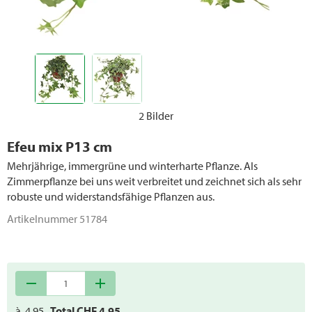
2 Bilder
Efeu mix P13 cm
Mehrjährige, immergrüne und winterharte Pflanze. Als
Zimmerpflanze bei uns weit verbreitet und zeichnet sich als sehr
robuste und widerstandsfähige Pflanzen aus.
Artikelnummer
51784
remove
add
à
4.95
Total CHF
4.95