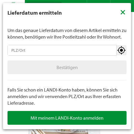
Suche
LANDI verkauft generell keinen Alkohol an Jugendliche
×
Lieferdatum ermitteln
unter 16 Jahren. Für Spirituosen gilt die Altersgrenze von
Sortiment
Lebensmittel
Mehle
Fertigmischungen
Kontakt
DE
FR
18 Jahren. Mit der Angabe Ihres Geburtsdatums geben
Sie uns verbindlich Ihr Alter an.
Um das genaue Lieferdatum von diesem Artikel ermitteln zu
können, benötigen wir Ihre Postleitzahl oder Ihr Wohnort.
Mehle
Bestätigen
Backmehle
Bestätigen
Fertigmischungen
Falls Sie schon ein LANDI-Konto haben, können Sie sich
anmelden und wir verwenden PLZ/Ort aus Ihrer erfassten
Lieferadresse.
Mit meinem LANDI-Konto anmelden